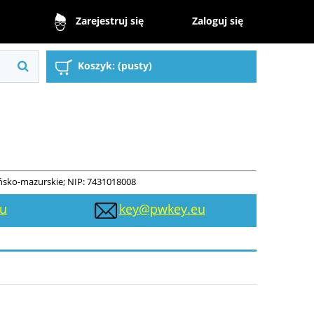
Zaloguj się
Zarejestruj się
Koszyk:
(pusty)
ńsko-mazurskie; NIP: 7431018008
eu
key@pwkey.eu