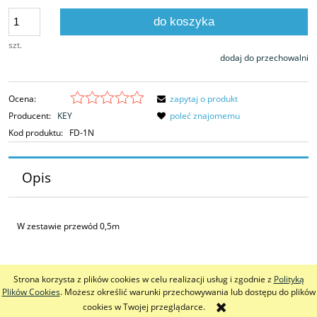
do koszyka
szt.
dodaj do przechowalni
Ocena:
zapytaj o produkt
Producent:
KEY
poleć znajomemu
Kod produktu:
FD-1N
Opis
W zestawie przewód 0,5m
Strona korzysta z plików cookies w celu realizacji usług i zgodnie z
Polityką
pokaż pełną wersję strony
Plików Cookies
. Możesz określić warunki przechowywania lub dostępu do plików
cookies w Twojej przeglądarce.
Sklep internetowy Shoper.pl