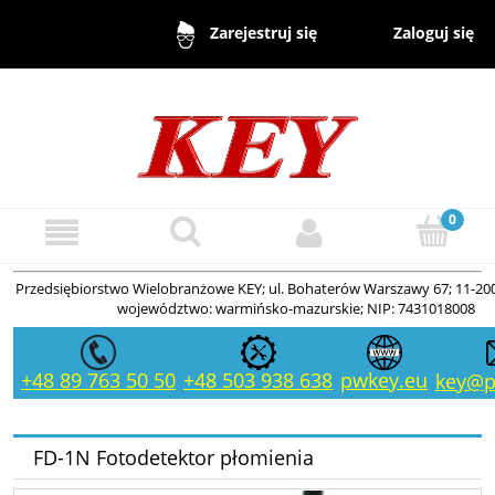
Zaloguj się
Zarejestruj się
Przedsiębiorstwo Wielobranżowe KEY; ul. Bohaterów Warszawy 67; 11-200
województwo: warmińsko-mazurskie; NIP: 7431018008
+48 89 763 50 50
+48 503 938 638
pwkey.eu
key@p
FD-1N Fotodetektor płomienia