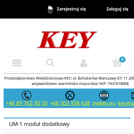
Zaloguj się
Zarejestruj się
Przedsiębiorstwo Wielobranżowe KEY; ul. Bohaterów Warszawy 67; 11-200
województwo: warmińsko-mazurskie; NIP: 7431018008
+48 89 763 50 50
+48 503 938 638
pwkey.eu
key@p
UM-1 moduł dodatkowy