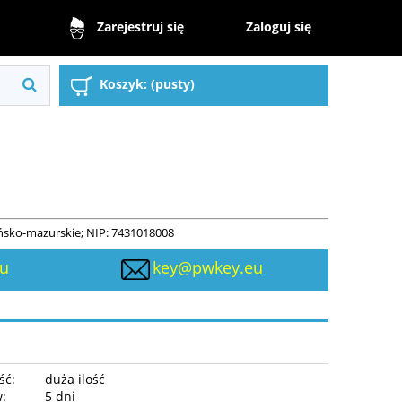
Zaloguj się
Zarejestruj się
Koszyk:
(pusty)
ńsko-mazurskie; NIP: 7431018008
eu
key@pwkey.eu
ść:
duża ilość
w:
5 dni