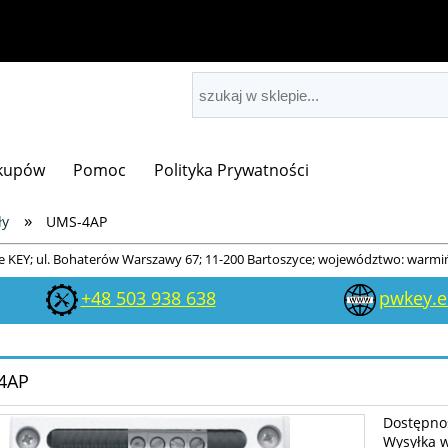
akupów
Pomoc
Polityka Prywatności
»
ły
UMS-4AP
 KEY; ul. Bohaterów Warszawy 67; 11-200 Bartoszyce; województwo: warmi
+48 503 938 638
pwkey.
4AP
Dostępno
Wysyłka 