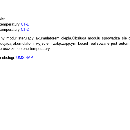
ie:
 temperatury
CT-1
 temperatury
CT-2
lny moduł sterujący akumulatorem ciepła.
Obsługa modułu sprowadza się d
dującą akumulator i wyjściem załączającym kocioł realizowane jest automa
e oraz zmierzone temperatury.
a obsługi:
UMS-4AP